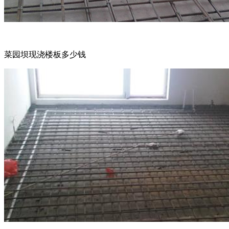
菜园坝现浇楼板多少钱