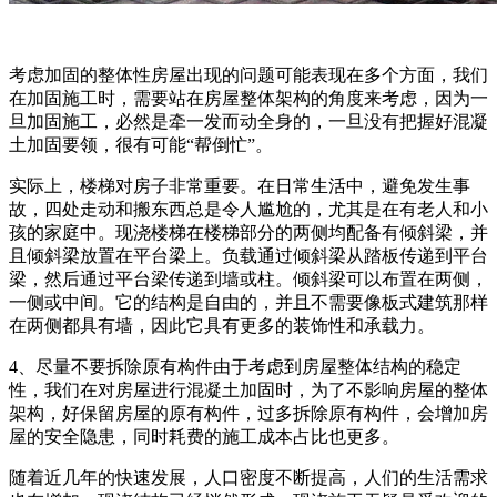
考虑加固的整体性房屋出现的问题可能表现在多个方面，我们
在加固施工时，需要站在房屋整体架构的角度来考虑，因为一
旦加固施工，必然是牵一发而动全身的，一旦没有把握好混凝
土加固要领，很有可能“帮倒忙”。
实际上，楼梯对房子非常重要。在日常生活中，避免发生事
故，四处走动和搬东西总是令人尴尬的，尤其是在有老人和小
孩的家庭中。现浇楼梯在楼梯部分的两侧均配备有倾斜梁，并
且倾斜梁放置在平台梁上。负载通过倾斜梁从踏板传递到平台
梁，然后通过平台梁传递到墙或柱。倾斜梁可以布置在两侧，
一侧或中间。它的结构是自由的，并且不需要像板式建筑那样
在两侧都具有墙，因此它具有更多的装饰性和承载力。
4、尽量不要拆除原有构件由于考虑到房屋整体结构的稳定
性，我们在对房屋进行混凝土加固时，为了不影响房屋的整体
架构，好保留房屋的原有构件，过多拆除原有构件，会增加房
屋的安全隐患，同时耗费的施工成本占比也更多。
随着近几年的快速发展，人口密度不断提高，人们的生活需求