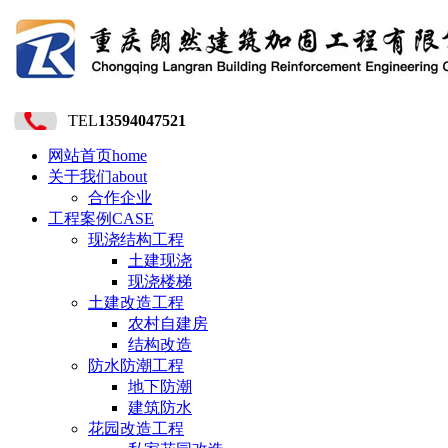
TEL
13594047521
网站首页
home
关于我们
about
合作企业
工程案例
CASE
现浇结构工程
土建现浇
现浇楼梯
土建改造工程
农村自建房
结构改造
防水防潮工程
地下防潮
建筑防水
花园改造工程