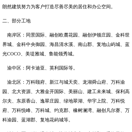
朗然建筑努力为客户打造尽善尽美的居住和办公空间。
二、部分工地
南岸区：同景国际、融创欧麓花园、融创伊顿庄园、金科世
界城、金科中央御园、海昌清水溪、南山郡、复地山屿城、蓝
光COCO、美堤雅城、鲁能领秀城。
渝中区：阿卡迪亚、英利国际等。
渝北区：万科颐府、新江与城天奕、龙湖舜山府、万科渝
园、北大资源、大雅金开国际、美丽山、建工未来城、保利高
尔夫、东原香山、逸翠庄园、绿地翠湖、华宇上院、万科悦
府、万科悦峰、万科城、约克郡、橡树澜湾、融创凡尔赛、万
科渝园、蓝湖郡、复地花屿城等。