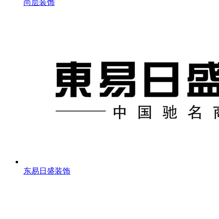
尚层装饰
东易日盛装饰