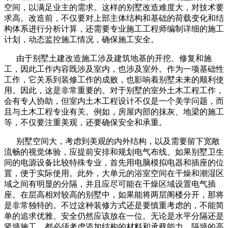
空间，以满足业主的需求。这样的别墅改造难度大，对技术要
求高。改造前，不仅要对上部主体结构和基础的荷载变化和结
构体系进行分析计算，还需要专业施工工程师编制详细的施工
计划，动态监控施工情况，确保施工安全。
由于别墅土建改造施工涉及建筑地基的开挖、修复和施
工，因此工作内容既涉及室内，也涉及室外。作为一项基础性
工作，它关系到装修工作的成败，也影响着别墅未来的顺利使
用。因此，这是非常重要的。对于别墅的室外土木工程工作，
会有专人协助，但室内土木工程设计不仅是一个美学问题，而
且与土木工程专业有关。例如，房屋内部的抹灰、地梁的施工
等，不仅要注重美观，还要确保安全和承重。
别墅空间大，考虑到美观的内外结构，以及需要留下宽敞
流畅的视觉体验，应提前安排和规划电气布线。如果别墅卫生
间的电源设备比较特殊专业，首先用电脑模拟电器和插座的位
置，便于实际使用。此外，大单元的浴室空间在干燥和潮湿区
域之间有明显的分隔，并且应尽可能在干燥区域设置电气插
座。在层高相对较高的别墅中，如果能将两层阁楼分开，那将
是非常独特的。不过这种装修方式还是要慎重考虑的，不能简
单的追求优雅。安全仍然应该放在一位。无论是水平分隔还是
竖墙施工，都必须考虑添加结构的材料和承载能力、隔墙的高