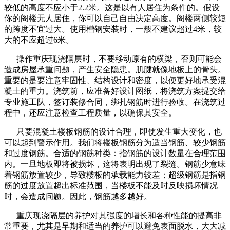
较低的高度不应小于2.2米。这是以有人居住为条件的。假设
你的阁楼无人居住，你可以自己自由决定高度。阁楼两侧较短
的跨度不宜过大。使用槽钢安装时，一般不建议超过4米，较
大的不应超过6米。
操作重庆现浇隔层时，不要移动原有的横梁，否则可能会
造成房屋承重问题，产生安全隐患。肌腱就像地板上的骨头。
重要的是要注意牢固性、结构设计和密度，以便更好地承受混
凝土的重力。浇筑前，应准备好设计图纸，将浇筑方案提交给
专业施工队，签订装修合同，绑扎钢筋时进行验收。在浇筑过
程中，还应注意检查工程质量，以确保其安全。
只要混凝土楼板钢筋的设计合理，即使发生重大变化，也
可以起到警示作用。我们将楼板钢筋分为适当钢筋、较少钢筋
和过度钢筋。合适的钢筋种类：指钢筋的设计数量在合理范围
内。一旦地板即将被损坏，这将表明出现了裂缝。钢筋少意味
着钢筋放置较少，导致楼板的承载能力较差；超级钢筋是指钢
筋的过度放置超出标准范围，当楼板不能及时反映损坏情况
时，会造成问题。因此，钢筋越多越好。
重庆现浇隔层的养护对其强度的增长和各种性能的提高非
常重要，尤其是早期和适当的养护可以避免表面脱水，大大减