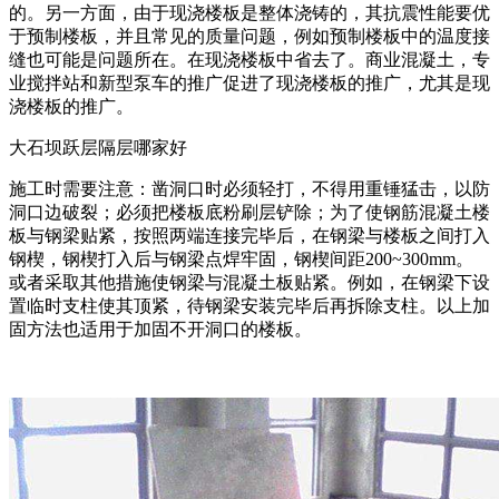
的。另一方面，由于现浇楼板是整体浇铸的，其抗震性能要优
于预制楼板，并且常见的质量问题，例如预制楼板中的温度接
缝也可能是问题所在。在现浇楼板中省去了。商业混凝土，专
业搅拌站和新型泵车的推广促进了现浇楼板的推广，尤其是现
浇楼板的推广。
大石坝跃层隔层哪家好
施工时需要注意：凿洞口时必须轻打，不得用重锤猛击，以防
洞口边破裂；必须把楼板底粉刷层铲除；为了使钢筋混凝土楼
板与钢梁贴紧，按照两端连接完毕后，在钢梁与楼板之间打入
钢楔，钢楔打入后与钢梁点焊牢固，钢楔间距200~300mm。
或者采取其他措施使钢梁与混凝土板贴紧。例如，在钢梁下设
置临时支柱使其顶紧，待钢梁安装完毕后再拆除支柱。以上加
固方法也适用于加固不开洞口的楼板。