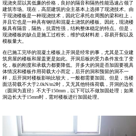
现浇夹层以其低廉的价格，良好的隔音和隔热性能迅速占领了
建筑市场。现在，高层建筑的业主基本上选择了现浇技术。由
于现浇楼板是一种现浇技术，因此它承托在周围的梁和柱上，
并且它也是一种具有钢结和混凝土浇筑的楼板。因此，现浇楼
板具有隔音，隔热，抗震性强，结构整体稳定的特点。但是，
现浇楼板的缺点是施工过程长，维护或材料差，容易开裂以及
模板量大。
在已施工完毕的混凝土楼板上开洞是经常的事，尤其是工业建
筑房屋的楼板和屋盖更是如此。开洞后板的受力条件发生了变
化，板的刚度和承载力都要降低。开多大的洞是否加固要视具
体情况和楼板作用荷载大小而定，后开的洞和预留的洞不一
样，后开洞对楼板影响比较大，一般都需要加固。但是，当楼
面活荷载不大于2.0kN/m2时，又无其他特殊荷载，开洞的边长
（圆洞为直径）不大于150mm，以下可以不做加固处理；如果
洞边长大于15mm时，需对楼板进行加固处理。