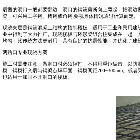
后凿的洞口一般都要翻边，洞口的钢筋剪断向上弯起，把洞边凿
梁，可采用工字钢、槽钢或角钢.要视具体情况通过计算而定。
现浇夹层是钢筋混凝土结构的预制楼板，适用于工业和民用建
业中得到了大力推广。现浇楼板与环形梁组合柱集成在一起，
均匀，比传统方法更耐用，具有良好的抗震性能，并优化了建
两路口专业现浇方案
施工时需要注意：凿洞口时必须轻打，不得用重锤猛击，以防
楔，钢楔打入后与钢梁点焊牢固，钢楔间距200~300mm
也适用于加固不开洞口的楼板。