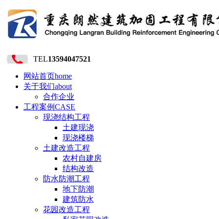
TEL
13594047521
网站首页
home
关于我们
about
合作企业
工程案例
CASE
现浇结构工程
土建现浇
现浇楼梯
土建改造工程
农村自建房
结构改造
防水防潮工程
地下防潮
建筑防水
花园改造工程