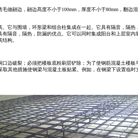
毛做翮边，翮边髙度不小于100mm，厚度不小于80mm，翻
筑。它与围墙，环形梁和组合柱集成在一起。它具有隔音，隔热
具有隔音，隔热，防漏的优点。它可以同时集成阳台和上层室内
筑结构。
洞口边破裂；必须把楼板底粉刷层铲除；为了使钢筋混凝土楼板
。或者采取其他措施使钢梁与混凝土板贴紧。例如，在钢梁下设置临