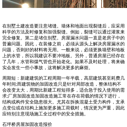
在别墅土建改造要注意堵缝。墙体和地面出现裂缝后，应采用
科学的方法及时修复和加强裂缝。例如，裂缝可以通过灌浆来
完全修复。第二是堵住别墅。房屋漏水问题一直是老房子中的
普遍问题。因此，在装修之前，必须从源头上解决房屋漏水的
问题，否则好的材料将无用。一般来说，必须更换墙壁和地板
上的水管，所以我建议不要冲地板。另外，普通房屋已经存在
了几年，水管和煤气管也开始老化。如果不及时处理，将来确
实会发生一些小事故，这将解决更多的麻烦。
周期短：新建建筑的工程周期一年半载，高层建筑甚至耗费几
年时间;而建筑物的加固改造只是针对局部改造，整体结构不
会改变太大，周期比新建工程短得多，适合急于投入使用的需
求;厂房加固改造加固改造施工常在存在荷载的情况下进行，
结构或构件安全隐患很大。尤其在拆换混凝土受力构件，支承
点变位或在结构上施加更多施工荷载时，情况更为严重，因此
应特别注意现场施工全过程中的安全措施。
石坪桥房屋加固改造报价