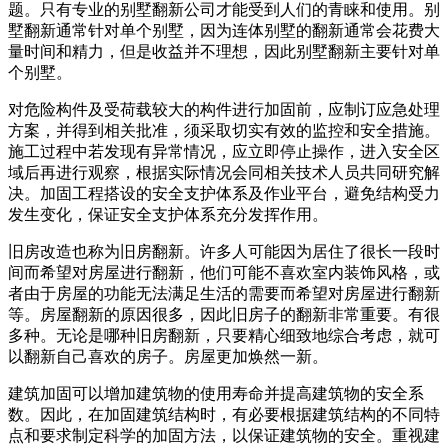
题。只有专业的别墅翻新公司才能受到人们的青睐和使用。别
墅翻新通常针对单个别墅，因为连体别墅的翻新通常会花费大
量时间和精力，但是收益并不理想，因此别墅翻新主要针对单
个别墅。
对危险构件及受荷载较大的构件进行加固前，应制订应急处理
方案，并得到相关批准，须采取切实有效的监控和安全措施。
施工过程中若发现有异常情况，应立即停止操作，进入安全区
域后再进行观察，根据实际情况会同相关技术人员共同研究解
决。加固工程搭设的安全支护体系及作业平台，避免结构受力
发生变化，保证安全支护体系充分发挥作用。
旧房改造也称为旧房翻新。许多人可能因为居住了很长一段时
间而希望对房屋进行翻新，他们可能不喜欢室内装饰风格，或
者由于房屋的功能无法满足生活的需要而希望对房屋进行翻新
等。房屋翻新的原因很多，因此旧房子的翻新非常重要。有很
多种。无论是哪种旧房翻新，只要精心细致地综合考虑，就可
以翻新自己喜欢的房子。房屋更加焕然一新。
建筑加固可以增加建筑物的使用寿命并提高建筑物的安全系
数。因此，在加固建筑结构时，有必要根据建筑结构的不同特
点和要求制定科学的加固方法，以保证建筑物的安全。重视建