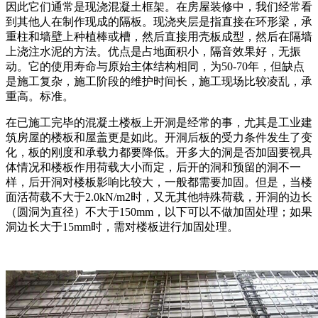
因此它们通常是现浇混凝土框架。在房屋装修中，我们经常看
到其他人在制作现成的隔板。现浇夹层是指直接在环形梁，承
重柱和墙壁上种植棒或槽，然后直接用壳板成型，然后在隔墙
上浇注水泥的方法。优点是占地面积小，隔音效果好，无振
动。它的使用寿命与原始主体结构相同，为50-70年，但缺点
是施工复杂，施工阶段的维护时间长，施工现场比较凌乱，承
重高。标准。
在已施工完毕的混凝土楼板上开洞是经常的事，尤其是工业建
筑房屋的楼板和屋盖更是如此。开洞后板的受力条件发生了变
化，板的刚度和承载力都要降低。开多大的洞是否加固要视具
体情况和楼板作用荷载大小而定，后开的洞和预留的洞不一
样，后开洞对楼板影响比较大，一般都需要加固。但是，当楼
面活荷载不大于2.0kN/m2时，又无其他特殊荷载，开洞的边长
（圆洞为直径）不大于150mm，以下可以不做加固处理；如果
洞边长大于15mm时，需对楼板进行加固处理。