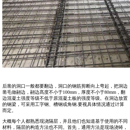
后凿的洞口一般都要翻边，洞口的钢筋剪断向上弯起，把洞边
凿毛做翮边，翮边髙度不小于100mm，厚度不小于80mm，翻
边混凝土强度等级不低于原混凝土板的强度等级。在洞边放置
的钢梁，可采用工字钢、槽钢或角钢.要视具体情况通过计算
而定。
大概每个人都熟悉现浇隔层，并且他们也知道基于使用的不同
材料，隔层的构造方法也不同。首先，通用方法是现场浇铸，