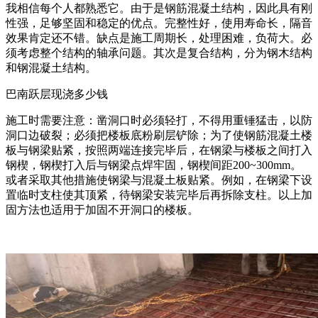
我相信每个人都熟悉它。由于是钢筋混凝土结构，因此具有刚
性强，足够坚固和稳定的优点。完整性好，使用寿命长，隔音
效果肯定还不错。缺点是施工周期长，处理困难，负荷大。必
须考虑整个结构的轴承问题。其次是复合结构，分为钢木结构
和钢混凝土结构。
巴南跃层现浇多少钱
施工时需要注意：凿洞口时必须轻打，不得用重锤猛击，以防
洞口边破裂；必须把楼板底粉刷层铲除；为了使钢筋混凝土楼
板与钢梁贴紧，按照两端连接完毕后，在钢梁与楼板之间打入
钢楔，钢楔打入后与钢梁点焊牢固，钢楔间距200~300mm。
或者采取其他措施使钢梁与混凝土板贴紧。例如，在钢梁下设
置临时支柱使其顶紧，待钢梁安装完毕后再拆除支柱。以上加
固方法也适用于加固不开洞口的楼板。