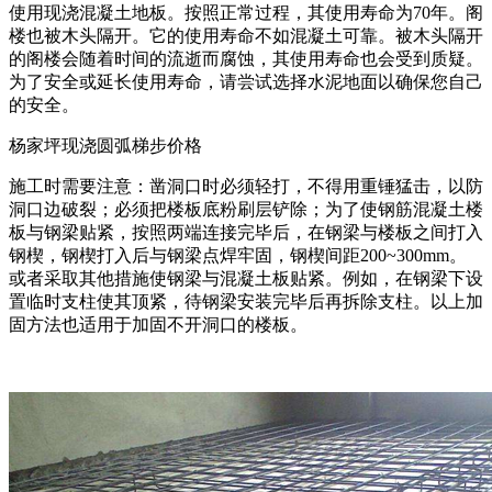
使用现浇混凝土地板。按照正常过程，其使用寿命为70年。阁
楼也被木头隔开。它的使用寿命不如混凝土可靠。被木头隔开
的阁楼会随着时间的流逝而腐蚀，其使用寿命也会受到质疑。
为了安全或延长使用寿命，请尝试选择水泥地面以确保您自己
的安全。
杨家坪现浇圆弧梯步价格
施工时需要注意：凿洞口时必须轻打，不得用重锤猛击，以防
洞口边破裂；必须把楼板底粉刷层铲除；为了使钢筋混凝土楼
板与钢梁贴紧，按照两端连接完毕后，在钢梁与楼板之间打入
钢楔，钢楔打入后与钢梁点焊牢固，钢楔间距200~300mm。
或者采取其他措施使钢梁与混凝土板贴紧。例如，在钢梁下设
置临时支柱使其顶紧，待钢梁安装完毕后再拆除支柱。以上加
固方法也适用于加固不开洞口的楼板。