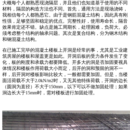
大概每个人都熟悉现浇隔层，并且他们也知道基于使用的不同
材料，隔层的构造方法也不同。首先，通用方法是现场浇铸，
我相信每个人都熟悉它。由于是钢筋混凝土结构，因此具有刚
性强，足够坚固和稳定的优点。完整性好，使用寿命长，隔音
效果肯定还不错。缺点是施工周期长，处理困难，负荷大。必
须考虑整个结构的轴承问题。其次是复合结构，分为钢木结构
和钢混凝土结构。
在已施工完毕的混凝土楼板上开洞是经常的事，尤其是工业建
筑房屋的楼板和屋盖更是如此。开洞后板的受力条件发生了变
化，板的刚度和承载力都要降低。开多大的洞是否加固要视具
体情况和楼板作用荷载大小而定，后开的洞和预留的洞不一
样，后开洞对楼板影响比较大，一般都需要加固。但是，当楼
面活荷载不大于2.0kN/m2时，又无其他特殊荷载，开洞的边长
（圆洞为直径）不大于150mm，以下可以不做加固处理；如果
洞边长大于15mm时，需对楼板进行加固处理。