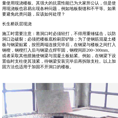
量使用现浇楼板。其强大的抗震性能已为大家所公认，但是使
用现浇板也容易出现各种问题，例如地板裂缝和不平等。如果
要避免此类问题，应该如何处理？
长生桥跃层现浇
施工时需要注意：凿洞口时必须轻打，不得用重锤猛击，以防
洞口边破裂；必须把楼板底粉刷层铲除；为了使钢筋混凝土楼
板与钢梁贴紧，按照两端连接完毕后，在钢梁与楼板之间打入
钢楔，钢楔打入后与钢梁点焊牢固，钢楔间距200~300mm。
或者采取其他措施使钢梁与混凝土板贴紧。例如，在钢梁下设
置临时支柱使其顶紧，待钢梁安装完毕后再拆除支柱。以上加
固方法也适用于加固不开洞口的楼板。