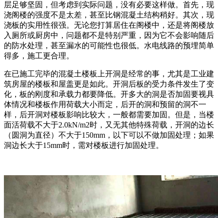
层足够坚固，但考虑到实际问题，没有必要这样做。首先，现
浇阁楼的强度不是太差，甚至比钢混凝土结构稍好。其次，现
浇板的实用性很强。无论您打算居住在阁楼中，还是将阁楼放
入厕所或厨房中，问题都不是特别严重，因为它不会影响随后
的防水处理，甚至漏水的可能性也很低。水电线路的预埋简单
得多，施工更合理。
在已施工完毕的混凝土楼板上开洞是经常的事，尤其是工业建
筑房屋的楼板和屋盖更是如此。开洞后板的受力条件发生了变
化，板的刚度和承载力都要降低。开多大的洞是否加固要视具
体情况和楼板作用荷载大小而定，后开的洞和预留的洞不一
样，后开洞对楼板影响比较大，一般都需要加固。但是，当楼
面活荷载不大于2.0kN/m2时，又无其他特殊荷载，开洞的边长
（圆洞为直径）不大于150mm，以下可以不做加固处理；如果
洞边长大于15mm时，需对楼板进行加固处理。