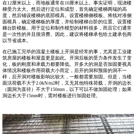
在12厘米以上，而地板通常在10厘米以上。事实证明，现浇楼
梯受力太大。然后进行定位和成型，首先确定楼梯两端的高
度，然后铺设楼梯的底部模具。设置楼梯侧模板。将线对准侧
面模具，确定楼梯板的厚度，并绘制楼梯台阶的位置。设置楼
梯台阶模板。用于定位和制作模型的材料很多，而且它们通常
是一次性的并且很浪费。因此，建议将楼梯承包给土建承包商
以节省成本。
在已施工完毕的混凝土楼板上开洞是经常的事，尤其是工业建
筑房屋的楼板和屋盖更是如此。开洞后板的受力条件发生了变
化，板的刚度和承载力都要降低。开多大的洞是否加固要视具
体情况和楼板作用荷载大小而定，后开的洞和预留的洞不一
样，后开洞对楼板影响比较大，一般都需要加固。但是，当楼
面活荷载不大于2.0kN/m2时，又无其他特殊荷载，开洞的边长
（圆洞为直径）不大于150mm，以下可以不做加固处理；如果
洞边长大于15mm时，需对楼板进行加固处理。