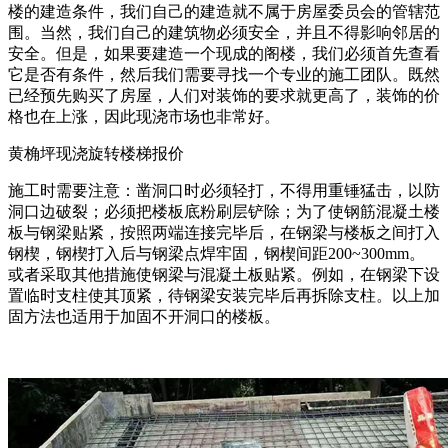
楼的建造条件，我们自己的建造就不属于房屋委员会的管辖范
围。当然，我们自己的建筑物必须安全，并且不得影响邻居的
安全。但是，如果要建造一个现成的阁楼，我们必须首先查看
它是否有条件，然后我们需要寻找一个专业的施工团队。既然
已经预先购买了房屋，人们对装饰的要求就更高了，装饰的价
格也在上涨，因此现浇市场也非常好。
黄桷坪现浇旋转楼梯报价
施工时需要注意：凿洞口时必须轻打，不得用重锤猛击，以防
洞口边破裂；必须把楼板底粉刷层铲除；为了使钢筋混凝土楼
板与钢梁贴紧，按照两端连接完毕后，在钢梁与楼板之间打入
钢楔，钢楔打入后与钢梁点焊牢固，钢楔间距200~300mm。
或者采取其他措施使钢梁与混凝土板贴紧。例如，在钢梁下设
置临时支柱使其顶紧，待钢梁安装完毕后再拆除支柱。以上加
固方法也适用于加固不开洞口的楼板。