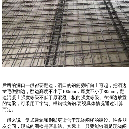
后凿的洞口一般都要翻边，洞口的钢筋剪断向上弯起，把洞边
凿毛做翮边，翮边髙度不小于100mm，厚度不小于80mm，翻
边混凝土强度等级不低于原混凝土板的强度等级。在洞边放置
的钢梁，可采用工字钢、槽钢或角钢.要视具体情况通过计算
而定。
一般来说，复式建筑和别墅更适合于现浇阁楼的建设。许多朋
友会问，现成的阁楼是否非法。实际上，只要能够满足现浇阁