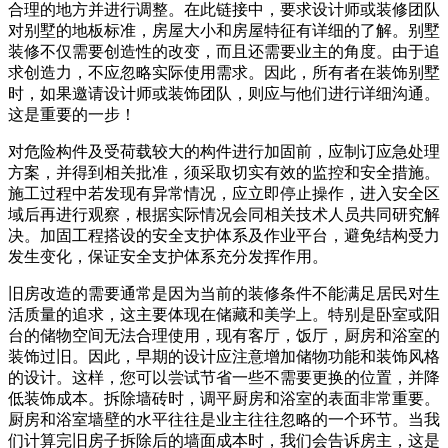
合理的地方并进行调整。在此链接中，要求设计师或装修团队
对别墅的地板标准，房屋大小和房屋特征有详细的了解。别墅
装修不仅需要创造性的改变，而且还需要业主的角度。由于追
求创造力，不应忽略实际使用需求。因此，所有者在装饰别墅
时，如果邀请设计师或装饰团队，则应与他们进行详细沟通。
这是重要的一步！
对危险构件及受荷载较大的构件进行加固前，应制订应急处理
方案，并得到相关批准，须采取切实有效的监控和安全措施。
施工过程中若发现有异常情况，应立即停止操作，进入安全区
域后再进行观察，根据实际情况会同相关技术人员共同研究解
决。加固工程搭设的安全支护体系及作业平台，避免结构受力
发生变化，保证安全支护体系充分发挥作用。
旧房改造的需要通常是因为当前的装修条件不能满足居民对生
活质量的追求，这主要体现在储藏和美学上。特别是卧室或阳
台的储物空间无法合理使用，现有客厅，饭厅，厨房和浴室的
装饰过旧。因此，早期的设计应注意增加储物功能和装饰风格
的设计。这样，您可以尝试节省一些不需要更换的位置，并降
低装饰成本。拆除墙砖时，调平厨房和浴室的表面非常重要。
厨房和浴室墙壁的水平往往是业主往往忽略的一个环节。当我
们计算完旧房子拆除后的墙面成本时，我们会告诉房主，这是