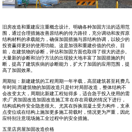
旧房改造和重建应注重概念设计。明确各种加固方法的适用范
围，通过合理措施改善原结构的传力路径，充分调动和发挥原
结构材料的承载能力，确保加固措施与原结构协调，以较少的
投资赢得更好的使用功能。这是加强和重建价值的代价。目
前，在建筑物的诊断，评估和加固方面也取得了很大的进步。
大量新的诊断和治疗方法的出现较大地丰富了加固措施的判
断，提高了建筑疾病的诊断能力，扩大了加固的应用范围，提
高了加固效果。
周期短：新建建筑的工程周期一年半载，高层建筑甚至耗费几
年时间;而建筑物的加固改造只是针对局部改造，整体结构不
会改变太大，周期比新建工程短得多，适合急于投入使用的需
求;厂房加固改造加固改造施工常在存在荷载的情况下进行，
结构或构件安全隐患很大。尤其在拆换混凝土受力构件，支承
点变位或在结构上施加更多施工荷载时，情况更为严重，因此
应特别注意现场施工全过程中的安全措施。
五里店房屋加固改造价格