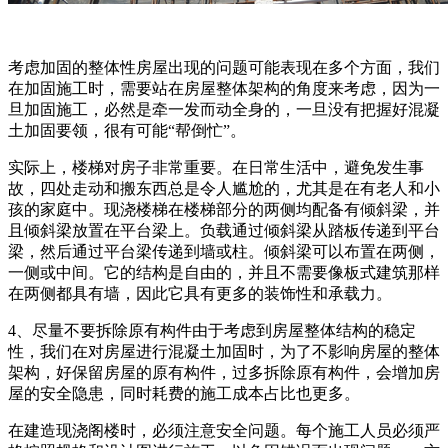
考虑加固的整体性房屋出现的问题可能表现在多个方面，我们
在加固施工时，需要站在房屋整体架构的角度来考虑，因为一
旦加固施工，必然是牵一发而动全身的，一旦没有把握好混凝
土加固要领，很有可能“帮倒忙”。
实际上，楼梯对房子非常重要。在日常生活中，避免发生事
故，四处走动和搬东西总是令人尴尬的，尤其是在有老人和小
孩的家庭中。现浇楼梯在楼梯部分的两侧均配备有倾斜梁，并
且倾斜梁放置在平台梁上。负载通过倾斜梁从踏板传递到平台
梁，然后通过平台梁传递到墙或柱。倾斜梁可以布置在两侧，
一侧或中间。它的结构是自由的，并且不需要像板式建筑那样
在两侧都具有墙，因此它具有更多的装饰性和承载力。
4、尽量不要拆除原有构件由于考虑到房屋整体结构的稳定
性，我们在对房屋进行混凝土加固时，为了不影响房屋的整体
架构，好保留房屋的原有构件，过多拆除原有构件，会增加房
屋的安全隐患，同时耗费的施工成本占比也更多。
在建造现浇阁楼时，必须注意安全问题。每个施工人员必须严