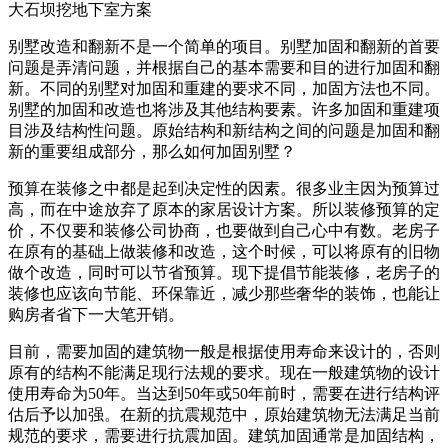
大石坝挖地下室方案
别墅改造和翻新不是一个简单的项目。别墅加固和翻新的首要
问题是弄清问题，并根据自己的基本需要和目的进行加固和翻
新。不同的别墅对加固和重建的要求不同，加固方法也不同。
别墅的加固和改造也将涉及其他结构要素。许多加固和重建项
目涉及结构性问题。原始结构和新结构之间的问题是加固和翻
新的重要组成部分，那么如何加固别墅？
预算在装修之中都是起到决定性的因素。很多业主因为预算过
高，而在中途放弃了原本的家居设计方案。所以装修预算的定
价，不仅要和装修公司协商，也要做到自己心中有数。老房子
在原有的基础上做装修和改造，这个时候，可以将原有的旧物
做个改造，同时可以节省预算。现下提倡节能装修，老房子的
装修也应该向节能、环保靠近，减少那些奢华的装饰，也能让
购房者省下一大笔开销。
目前，需要加固的建筑物一般是根据使用寿命来设计的，否则
原有的结构不能满足现行法规的要求。现在一般建筑物的设计
使用寿命为50年。当达到50年或50年前时，需要在进行结构评
估后予以加强。在新的抗震规范中，原始建筑物无法满足当前
规范的要求，需要进行抗震加固。建筑加固通常是加固结构，