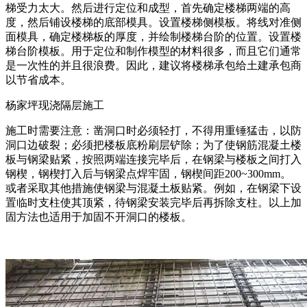
梯受力太大。然后进行定位和成型，首先确定楼梯两端的高
度，然后铺设楼梯的底部模具。设置楼梯侧模板。将线对准侧
面模具，确定楼梯板的厚度，并绘制楼梯台阶的位置。设置楼
梯台阶模板。用于定位和制作模型的材料很多，而且它们通常
是一次性的并且很浪费。因此，建议将楼梯承包给土建承包商
以节省成本。
杨家坪现浇隔层施工
施工时需要注意：凿洞口时必须轻打，不得用重锤猛击，以防
洞口边破裂；必须把楼板底粉刷层铲除；为了使钢筋混凝土楼
板与钢梁贴紧，按照两端连接完毕后，在钢梁与楼板之间打入
钢楔，钢楔打入后与钢梁点焊牢固，钢楔间距200~300mm。
或者采取其他措施使钢梁与混凝土板贴紧。例如，在钢梁下设
置临时支柱使其顶紧，待钢梁安装完毕后再拆除支柱。以上加
固方法也适用于加固不开洞口的楼板。