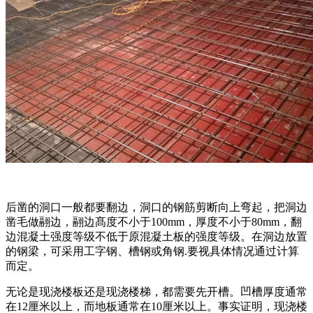
后凿的洞口一般都要翻边，洞口的钢筋剪断向上弯起，把洞边
凿毛做翮边，翮边髙度不小于100mm，厚度不小于80mm，翻
边混凝土强度等级不低于原混凝土板的强度等级。在洞边放置
的钢梁，可采用工字钢、槽钢或角钢.要视具体情况通过计算
而定。
无论是现浇楼板还是现浇楼梯，都需要先开槽。凹槽厚度通常
在12厘米以上，而地板通常在10厘米以上。事实证明，现浇楼