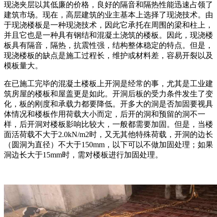
现浇夹层以其低廉的价格，良好的隔音和隔热性能迅速占领了
建筑市场。现在，高层建筑的业主基本上选择了现浇技术。由
于现浇楼板是一种现浇技术，因此它承托在周围的梁和柱上，
并且它也是一种具有钢结和混凝土浇筑的楼板。因此，现浇楼
板具有隔音，隔热，抗震性强，结构整体稳定的特点。但是，
现浇楼板的缺点是施工过程长，维护或材料差，容易开裂以及
模板量大。
在已施工完毕的混凝土楼板上开洞是经常的事，尤其是工业建
筑房屋的楼板和屋盖更是如此。开洞后板的受力条件发生了变
化，板的刚度和承载力都要降低。开多大的洞是否加固要视具
体情况和楼板作用荷载大小而定，后开的洞和预留的洞不一
样，后开洞对楼板影响比较大，一般都需要加固。但是，当楼
面活荷载不大于2.0kN/m2时，又无其他特殊荷载，开洞的边长
（圆洞为直径）不大于150mm，以下可以不做加固处理；如果
洞边长大于15mm时，需对楼板进行加固处理。