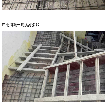
巴南混凝土现浇好多钱