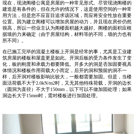
现在，现浇阁楼公寓是房屋的一种常见形式。尽管现浇阁楼的
建造是有条件的，但在允许的情况下，这是使用空间的一种常
用方法，但是您不应盲目追求该区域，而应将安全性放在重要
位置。因为建立阁楼可以增加房屋的动力，并且现在房价仍然
很高，所以一些业主认为阁楼面积越大越好。阁楼的面积应根
据墙的力来确定（由于房屋结构，材料等的不同，墙的力也有
所不同）。
在已施工完毕的混凝土楼板上开洞是经常的事，尤其是工业建
筑房屋的楼板和屋盖更是如此。开洞后板的受力条件发生了变
化，板的刚度和承载力都要降低。开多大的洞是否加固要视具
体情况和楼板作用荷载大小而定，后开的洞和预留的洞不一
样，后开洞对楼板影响比较大，一般都需要加固。但是，当楼
面活荷载不大于2.0kN/m2时，又无其他特殊荷载，开洞的边长
（圆洞为直径）不大于150mm，以下可以不做加固处理；如果
洞边长大于15mm时，需对楼板进行加固处理。