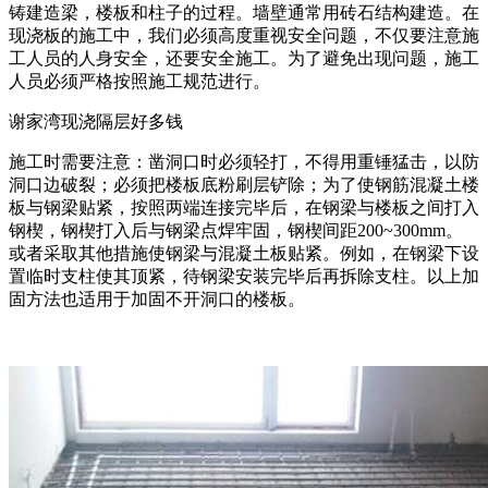
铸建造梁，楼板和柱子的过程。墙壁通常用砖石结构建造。在
现浇板的施工中，我们必须高度重视安全问题，不仅要注意施
工人员的人身安全，还要安全施工。为了避免出现问题，施工
人员必须严格按照施工规范进行。
谢家湾现浇隔层好多钱
施工时需要注意：凿洞口时必须轻打，不得用重锤猛击，以防
洞口边破裂；必须把楼板底粉刷层铲除；为了使钢筋混凝土楼
板与钢梁贴紧，按照两端连接完毕后，在钢梁与楼板之间打入
钢楔，钢楔打入后与钢梁点焊牢固，钢楔间距200~300mm。
或者采取其他措施使钢梁与混凝土板贴紧。例如，在钢梁下设
置临时支柱使其顶紧，待钢梁安装完毕后再拆除支柱。以上加
固方法也适用于加固不开洞口的楼板。