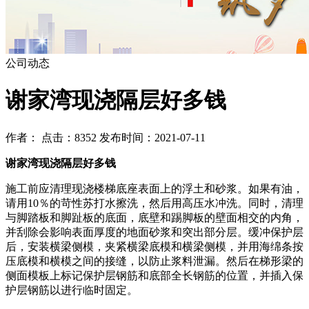
公司动态
谢家湾现浇隔层好多钱
作者： 点击：8352 发布时间：2021-07-11
谢家湾现浇隔层好多钱
施工前应清理现浇楼梯底座表面上的浮土和砂浆。如果有油，
请用10％的苛性苏打水擦洗，然后用高压水冲洗。同时，清理
与脚踏板和脚趾板的底面，底壁和踢脚板的壁面相交的内角，
并刮除会影响表面厚度的地面砂浆和突出部分层。缓冲保护层
后，安装横梁侧模，夹紧横梁底模和横梁侧模，并用海绵条按
压底模和横模之间的接缝，以防止浆料泄漏。然后在梯形梁的
侧面模板上标记保护层钢筋和底部全长钢筋的位置，并插入保
护层钢筋以进行临时固定。