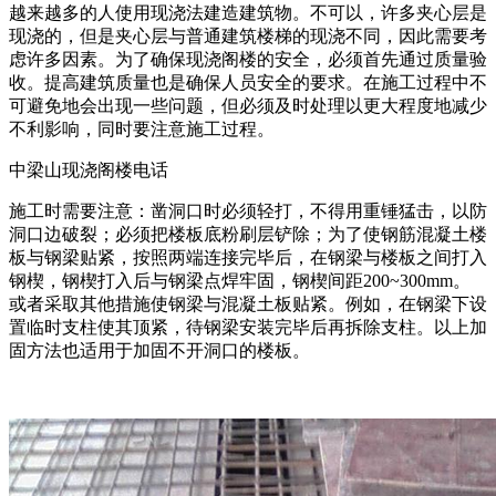
越来越多的人使用现浇法建造建筑物。不可以，许多夹心层是
现浇的，但是夹心层与普通建筑楼梯的现浇不同，因此需要考
虑许多因素。为了确保现浇阁楼的安全，必须首先通过质量验
收。提高建筑质量也是确保人员安全的要求。在施工过程中不
可避免地会出现一些问题，但必须及时处理以更大程度地减少
不利影响，同时要注意施工过程。
中梁山现浇阁楼电话
施工时需要注意：凿洞口时必须轻打，不得用重锤猛击，以防
洞口边破裂；必须把楼板底粉刷层铲除；为了使钢筋混凝土楼
板与钢梁贴紧，按照两端连接完毕后，在钢梁与楼板之间打入
钢楔，钢楔打入后与钢梁点焊牢固，钢楔间距200~300mm。
或者采取其他措施使钢梁与混凝土板贴紧。例如，在钢梁下设
置临时支柱使其顶紧，待钢梁安装完毕后再拆除支柱。以上加
固方法也适用于加固不开洞口的楼板。