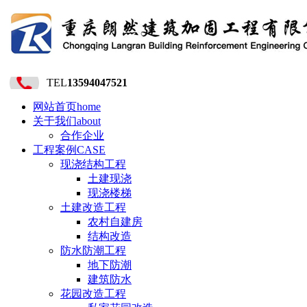
TEL
13594047521
网站首页
home
关于我们
about
合作企业
工程案例
CASE
现浇结构工程
土建现浇
现浇楼梯
土建改造工程
农村自建房
结构改造
防水防潮工程
地下防潮
建筑防水
花园改造工程