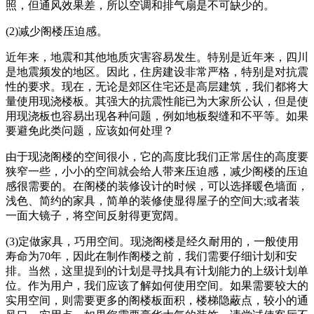
照，但通风效果差，所以空调和排气扇是不可缺少的。
(2)减少阁楼压迫感。
近年来，地震和其他地质灾害容易发生。特别是近年来，四川
是地震频发的地区。因此，住房建设非常严格，特别是对抗震
性的要求。现在，无论是郊区住宅还是高层建筑，我们都将大
量使用现浇楼板。其强大的抗震性能已为大家所公认，但是使
用现浇板也容易出现各种问题，例如地板裂缝和不平等。如果
要避免此类问题，应该如何处理？
由于现浇阁楼的空间很小，它的高度比我们正常居住的高度要
狭窄一些，小小的空间就会给人带来压迫感，减少阁楼的压迫
感很需要的。在阁楼的装修设计的时候，可以选择暖色墙面，
浅色、简约的家具，简单的装修使显得屋子的空间大;或者装
一面大镜子，将空间反射得更宽阔。
(3)定做家具，巧用空间。现浇阁楼是经久耐用的，一般使用
寿命为70年，因此在制作阁楼之前，我们需要仔细计划和安
排。当然，这里提到的计划是寻找具有计划能力的上级计划单
位。作为用户，我们应该了解如何使用空间。如果需要较大的
实用空间，则需要更多的阁楼板面积，楼梯隐蔽点，较小的通