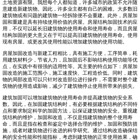
土地资源有限。我想每个人都知道，许多城市的政策不允许随
意建造新建筑物。因此，许多业主都有自己的困难。大多数旧
建筑物或有问题的建筑物一经拆除便不会重建。此外，房屋加
固和重建是具有持续使用价值的房屋。房屋结构加固技术的应
用，不仅可以延长旧建筑物的使用寿命和使用寿命，而且房屋
结构加固的更大意义在于可以提高旧建筑物的使用寿命。使用
现有房屋。或更改其使用性能以增加建筑物的使用功能。
房屋加固改造与新建工程相比，具有施工方便，工序简单，耗
用建筑材料少，节省人力，且加固后不影响结构使用功能等优
点，在实践中有很强的适用性等。其主要的特点如下：房屋加
固改造的施工范围小，施工速度快、工程造价低。同时，建筑
物的局部改造可以只针对改造部位进行操作，不需要对整个建
筑物的使用造成影响，减少了建筑物停止使用所带来的损失。
建筑加固可以增加建筑物的使用寿命并提高建筑物的安全系
数。因此，在加固建筑结构时，有必要根据建筑结构的不同特
点和要求制定科学的加固方法，以保证建筑物的安全。重视建
筑结构的维护，加固和改造，不仅是指建筑物的整个使用寿
命，而且是指在检查和鉴定中选择合理的维护，加固和预防措
施，或者对建筑物进行改进的科学研究。通过结构改造确保结
构的安全性能和性能指标，考虑到建筑物的正常使用效果，确