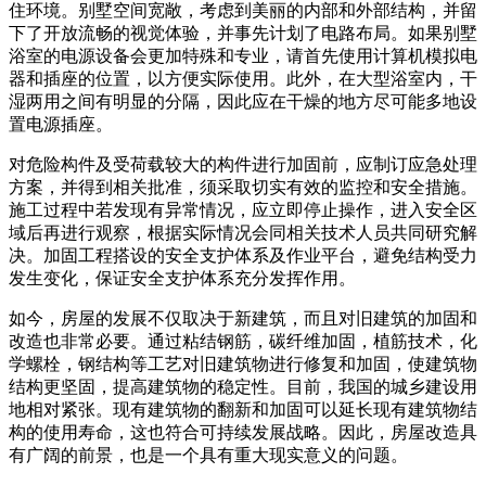
住环境。别墅空间宽敞，考虑到美丽的内部和外部结构，并留
下了开放流畅的视觉体验，并事先计划了电路布局。如果别墅
浴室的电源设备会更加特殊和专业，请首先使用计算机模拟电
器和插座的位置，以方便实际使用。此外，在大型浴室内，干
湿两用之间有明显的分隔，因此应在干燥的地方尽可能多地设
置电源插座。
对危险构件及受荷载较大的构件进行加固前，应制订应急处理
方案，并得到相关批准，须采取切实有效的监控和安全措施。
施工过程中若发现有异常情况，应立即停止操作，进入安全区
域后再进行观察，根据实际情况会同相关技术人员共同研究解
决。加固工程搭设的安全支护体系及作业平台，避免结构受力
发生变化，保证安全支护体系充分发挥作用。
如今，房屋的发展不仅取决于新建筑，而且对旧建筑的加固和
改造也非常必要。通过粘结钢筋，碳纤维加固，植筋技术，化
学螺栓，钢结构等工艺对旧建筑物进行修复和加固，使建筑物
结构更坚固，提高建筑物的稳定性。目前，我国的城乡建设用
地相对紧张。现有建筑物的翻新和加固可以延长现有建筑物结
构的使用寿命，这也符合可持续发展战略。因此，房屋改造具
有广阔的前景，也是一个具有重大现实意义的问题。