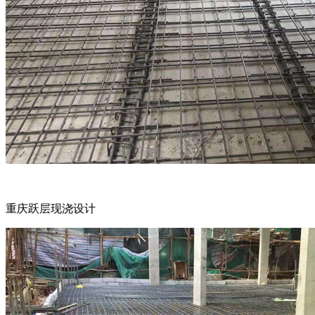
重庆跃层现浇设计