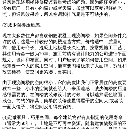
通风是现浇阁楼装修应该着重考虑的问题。因为阁楼空间小，
没有房门，只有小的窗户或者天窗，虽然可以享受很好的光
照，但通风效果差，所以空调和排气扇是不可缺少的。
(2)减少阁楼压迫感。
现在大多数住户都喜欢钢筋混凝土现浇阁楼，如果空间条件允
许的话，这是一种较好的阁楼建造方式。价格适中，质量可
靠，使用寿命长。混凝土地板是长久性的。按常规施工工艺，
其使用寿命一般为70年。施工前请有设计能力的公司进行平面
规划、设计和布置。同时，用户应该了解如何使用空间。如果
他需要一个大的实用空间，他需要阁楼板来扩大面积，拆除和
改变楼梯，使空间更紧凑，更实用。
由于现浇阁楼的空间很小，它的高度比我们正常居住的高度要
狭窄一些，小小的空间就会给人带来压迫感，减少阁楼的压迫
感很需要的。在阁楼的装修设计的时候，可以选择暖色墙面，
浅色、简约的家具，简单的装修使显得屋子的空间大;或者装
一面大镜子，将空间反射得更宽阔。
(3)定做家具，巧用空间。每个建筑物都有其指定的使用寿命
（通常为50年）。土地是不可再生资源。随着建筑物数量的不