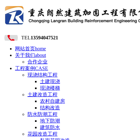
TEL
13594047521
网站首页
home
关于我们
about
合作企业
工程案例
CASE
现浇结构工程
土建现浇
现浇楼梯
土建改造工程
农村自建房
结构改造
防水防潮工程
地下防潮
建筑防水
花园改造工程