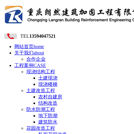
TEL
13594047521
网站首页
home
关于我们
about
合作企业
工程案例
CASE
现浇结构工程
土建现浇
现浇楼梯
土建改造工程
农村自建房
结构改造
防水防潮工程
地下防潮
建筑防水
花园改造工程