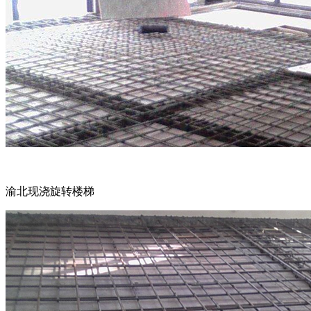
渝北现浇旋转楼梯