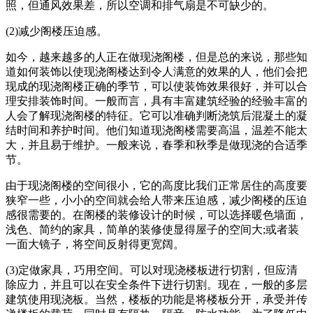
照，但通风效果差，所以空调和排气扇是不可缺少的。
(2)减少阁楼压迫感。
如今，越来越多的人正在做现浇阁楼，但是总的来说，那些知
道如何装饰以使现浇阁楼达到令人满意的效果的人，他们会把
现成的现浇阁楼正确的季节，可以使装饰效果很好，并可以合
理安排装饰时间。一般而言，具有丰富建筑经验的经验丰富的
人会了解现浇阁楼的特征。它可以准确判断浇筑后混凝土的凝
结时间和养护时间。他们知道现浇阁楼需要高温，温差不能太
大，并且易于维护。一般来说，春季和秋季是做现浇的合适季
节。
由于现浇阁楼的空间很小，它的高度比我们正常居住的高度要
狭窄一些，小小的空间就会给人带来压迫感，减少阁楼的压迫
感很需要的。在阁楼的装修设计的时候，可以选择暖色墙面，
浅色、简约的家具，简单的装修使显得屋子的空间大;或者装
一面大镜子，将空间反射得更宽阔。
(3)定做家具，巧用空间。可以对现浇楼板进行切割，但应清
除应力，并且可以在安全条件下进行切割。现在，一般的多层
建筑使用现浇板。当然，楼板的功能是将楼板分开，承受并传