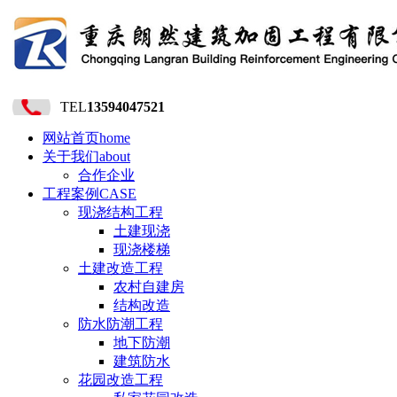
TEL
13594047521
网站首页
home
关于我们
about
合作企业
工程案例
CASE
现浇结构工程
土建现浇
现浇楼梯
土建改造工程
农村自建房
结构改造
防水防潮工程
地下防潮
建筑防水
花园改造工程