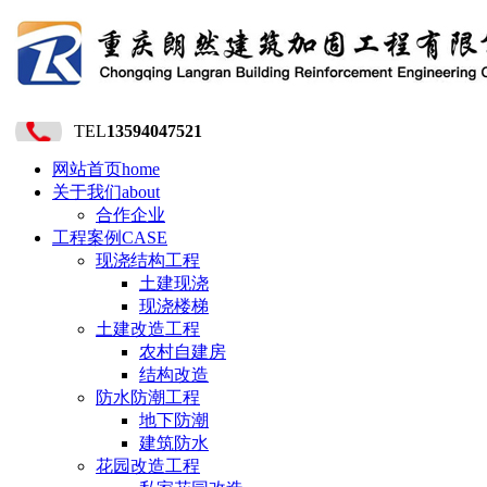
TEL
13594047521
网站首页
home
关于我们
about
合作企业
工程案例
CASE
现浇结构工程
土建现浇
现浇楼梯
土建改造工程
农村自建房
结构改造
防水防潮工程
地下防潮
建筑防水
花园改造工程