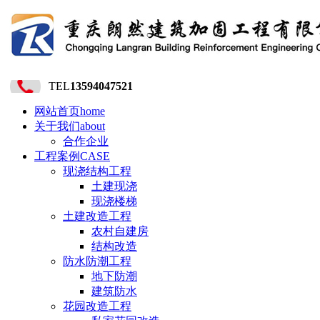
TEL
13594047521
网站首页
home
关于我们
about
合作企业
工程案例
CASE
现浇结构工程
土建现浇
现浇楼梯
土建改造工程
农村自建房
结构改造
防水防潮工程
地下防潮
建筑防水
花园改造工程