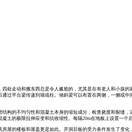
，四处走动和搬东西总是令人尴尬的，尤其是在有老人和小孩的
后通过平台梁传递到墙或柱。倾斜梁可以布置在两侧，一侧或中
虑结构的不均匀性和混凝土本身的缩短成分，检查挠度和裂缝，
混凝土的极限拉伸应变和抗收缩性。每隔20m在地板上设置一个
筑房屋的楼板和屋盖更是如此。开洞后板的受力条件发生了变化