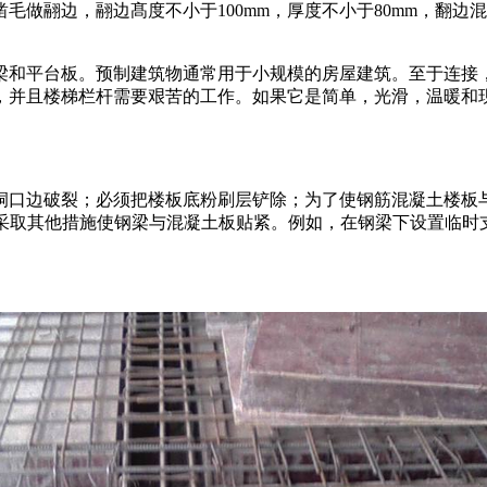
毛做翮边，翮边髙度不小于100mm，厚度不小于80mm，翻
梁和平台板。预制建筑物通常用于小规模的房屋建筑。至于连接
，并且楼梯栏杆需要艰苦的工作。如果它是简单，光滑，温暖和
洞口边破裂；必须把楼板底粉刷层铲除；为了使钢筋混凝土楼板
。或者采取其他措施使钢梁与混凝土板贴紧。例如，在钢梁下设置临