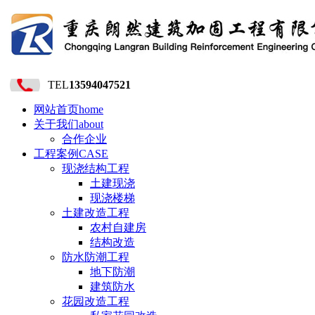
TEL
13594047521
网站首页
home
关于我们
about
合作企业
工程案例
CASE
现浇结构工程
土建现浇
现浇楼梯
土建改造工程
农村自建房
结构改造
防水防潮工程
地下防潮
建筑防水
花园改造工程