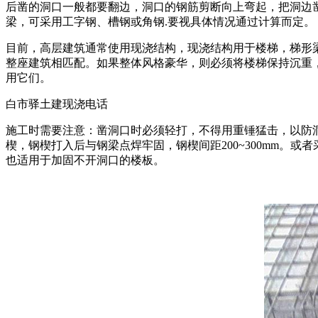
后凿的洞口一般都要翻边，洞口的钢筋剪断向上弯起，把洞边凿
梁，可采用工字钢、槽钢或角钢.要视具体情况通过计算而定。
目前，高层建筑通常使用现浇结构，现浇结构用于楼梯，梯形
整座建筑相匹配。如果整体风格豪华，则必须将楼梯保持沉重
用它们。
白市驿土建现浇电话
施工时需要注意：凿洞口时必须轻打，不得用重锤猛击，以防
楔，钢楔打入后与钢梁点焊牢固，钢楔间距200~300mm
也适用于加固不开洞口的楼板。