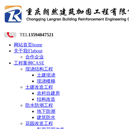
TEL
13594047521
网站首页
home
关于我们
about
合作企业
工程案例
CASE
现浇结构工程
土建现浇
现浇楼梯
土建改造工程
农村自建房
结构改造
防水防潮工程
地下防潮
建筑防水
花园改造工程