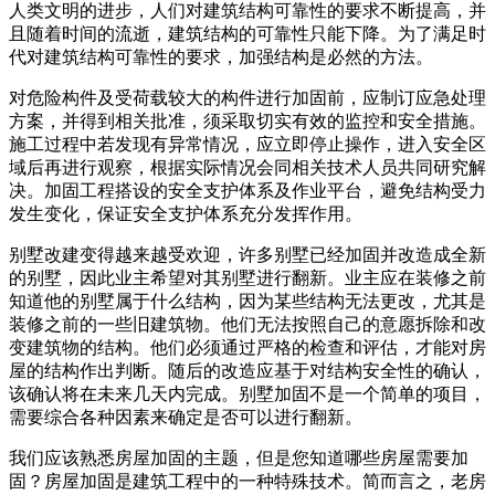
人类文明的进步，人们对建筑结构可靠性的要求不断提高，并
且随着时间的流逝，建筑结构的可靠性只能下降。为了满足时
代对建筑结构可靠性的要求，加强结构是必然的方法。
对危险构件及受荷载较大的构件进行加固前，应制订应急处理
方案，并得到相关批准，须采取切实有效的监控和安全措施。
施工过程中若发现有异常情况，应立即停止操作，进入安全区
域后再进行观察，根据实际情况会同相关技术人员共同研究解
决。加固工程搭设的安全支护体系及作业平台，避免结构受力
发生变化，保证安全支护体系充分发挥作用。
别墅改建变得越来越受欢迎，许多别墅已经加固并改造成全新
的别墅，因此业主希望对其别墅进行翻新。业主应在装修之前
知道他的别墅属于什么结构，因为某些结构无法更改，尤其是
装修之前的一些旧建筑物。他们无法按照自己的意愿拆除和改
变建筑物的结构。他们必须通过严格的检查和评估，才能对房
屋的结构作出判断。随后的改造应基于对结构安全性的确认，
该确认将在未来几天内完成。别墅加固不是一个简单的项目，
需要综合各种因素来确定是否可以进行翻新。
我们应该熟悉房屋加固的主题，但是您知道哪些房屋需要加
固？房屋加固是建筑工程中的一种特殊技术。简而言之，老房