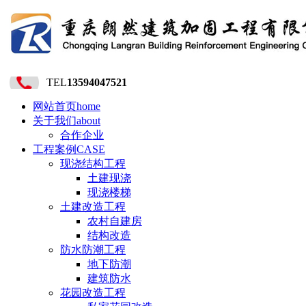
TEL
13594047521
网站首页
home
关于我们
about
合作企业
工程案例
CASE
现浇结构工程
土建现浇
现浇楼梯
土建改造工程
农村自建房
结构改造
防水防潮工程
地下防潮
建筑防水
花园改造工程