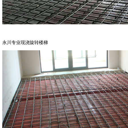
永川专业现浇旋转楼梯