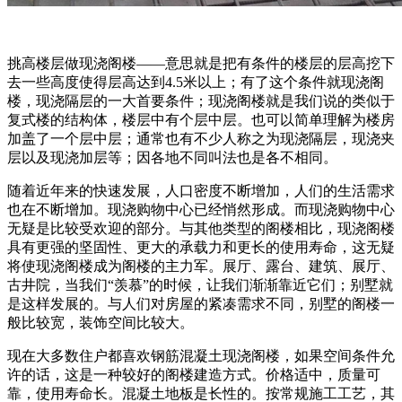
挑高楼层做现浇阁楼——意思就是把有条件的楼层的层高挖下
去一些高度使得层高达到4.5米以上；有了这个条件就现浇阁
楼，现浇隔层的一大首要条件；现浇阁楼就是我们说的类似于
复式楼的结构体，楼层中有个层中层。也可以简单理解为楼房
加盖了一个层中层；通常也有不少人称之为现浇隔层，现浇夹
层以及现浇加层等；因各地不同叫法也是各不相同。
随着近年来的快速发展，人口密度不断增加，人们的生活需求
也在不断增加。现浇购物中心已经悄然形成。而现浇购物中心
无疑是比较受欢迎的部分。与其他类型的阁楼相比，现浇阁楼
具有更强的坚固性、更大的承载力和更长的使用寿命，这无疑
将使现浇阁楼成为阁楼的主力军。展厅、露台、建筑、展厅、
古井院，当我们“羡慕”的时候，让我们渐渐靠近它们；别墅就
是这样发展的。与人们对房屋的紧凑需求不同，别墅的阁楼一
般比较宽，装饰空间比较大。
现在大多数住户都喜欢钢筋混凝土现浇阁楼，如果空间条件允
许的话，这是一种较好的阁楼建造方式。价格适中，质量可
靠，使用寿命长。混凝土地板是长性的。按常规施工工艺，其