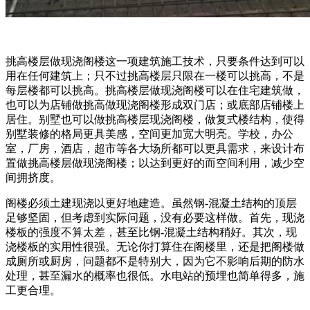
挑高楼层做现浇阁楼这一项建筑施工技术，只要条件达到可以
用在任何建筑上；只不过挑高楼层只限在一楼可以挑高，不是
每层楼都可以挑高。挑高楼层做现浇阁楼可以在住宅建筑做，
也可以为店铺做挑高做现浇阁楼形成双门店；或底部店铺楼上
居住。别墅也可以做挑高楼层现浇阁楼，做复式楼结构，使得
别墅装修的格局更具美感，空间更加宽大明亮。学校，办公
室，厂房，酒店，超市等各大场所都可以更具需求，来设计布
置做挑高楼层做现浇阁楼；以达到更好的而空间利用，减少空
间拥挤度。
阁楼必须土建现浇以更好地建造。虽然钢-混凝土结构的顶层
足够坚固，但考虑到实际问题，没有必要这样做。首先，现浇
楼板的强度不算太差，甚至比钢-混凝土结构稍好。其次，现
浇楼板的实用性很强。无论你打算住在阁楼里，还是把阁楼做
成厕所或厨房，问题都不是特别大，因为它不影响后期的防水
处理，甚至漏水的概率也很低。水电站的预埋也简单得多，施
工更合理。