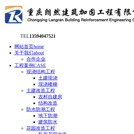
TEL
13594047521
网站首页
home
关于我们
about
合作企业
工程案例
CASE
现浇结构工程
土建现浇
现浇楼梯
土建改造工程
农村自建房
结构改造
防水防潮工程
地下防潮
建筑防水
花园改造工程