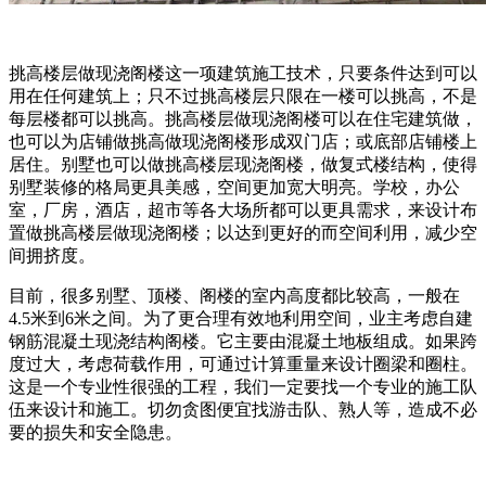
挑高楼层做现浇阁楼这一项建筑施工技术，只要条件达到可以
用在任何建筑上；只不过挑高楼层只限在一楼可以挑高，不是
每层楼都可以挑高。挑高楼层做现浇阁楼可以在住宅建筑做，
也可以为店铺做挑高做现浇阁楼形成双门店；或底部店铺楼上
居住。别墅也可以做挑高楼层现浇阁楼，做复式楼结构，使得
别墅装修的格局更具美感，空间更加宽大明亮。学校，办公
室，厂房，酒店，超市等各大场所都可以更具需求，来设计布
置做挑高楼层做现浇阁楼；以达到更好的而空间利用，减少空
间拥挤度。
目前，很多别墅、顶楼、阁楼的室内高度都比较高，一般在
4.5米到6米之间。为了更合理有效地利用空间，业主考虑自建
钢筋混凝土现浇结构阁楼。它主要由混凝土地板组成。如果跨
度过大，考虑荷载作用，可通过计算重量来设计圈梁和圈柱。
这是一个专业性很强的工程，我们一定要找一个专业的施工队
伍来设计和施工。切勿贪图便宜找游击队、熟人等，造成不必
要的损失和安全隐患。