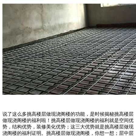
说了这么多挑高楼层做现浇阁楼的功能，是时候揭秘挑高楼层
做现浇阁楼的福利啦！挑高楼层做现浇阁楼的福利就是空间优
势，结构优势，装修美化优势；这三大优势就是挑高楼层做现
浇阁楼的福利证明。挑高楼层做现浇阁楼，你想一想；层中层