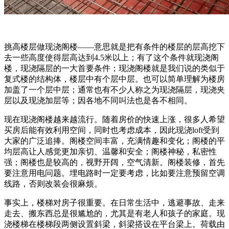
挑高楼层做现浇阁楼——意思就是把有条件的楼层的层高挖下
去一些高度使得层高达到4.5米以上；有了这个条件就现浇阁
楼，现浇隔层的一大首要条件；现浇阁楼就是我们说的类似于
复式楼的结构体，楼层中有个层中层。也可以简单理解为楼房
加盖了一个层中层；通常也有不少人称之为现浇隔层，现浇夹
层以及现浇加层等；因各地不同叫法也是各不相同。
现在现浇阁楼越来越流行。随着房价的快速上涨，很多人希望
买房后能有效利用空间，同时也考虑成本，因此现浇loft受到
大家的广泛追捧。阁楼空间丰富，充满情趣和变化；阁楼的平
均层高让人感觉更加亲切、温馨和安全；阁楼神秘，私密性
强；阁楼也是较高的，视野开阔，空气清新。阁楼装修，首先
要注意用电问题。埋电路时一定要考虑，比如要注意预留空调
线路，否则改装会很麻烦。
事实上，楼梯对房子很重要。在日常生活中，逃避事故、走来
走去、搬东西总是很尴尬的，尤其是有老人和孩子的家庭。现
浇楼梯在楼梯段两侧设置斜梁，斜梁搭设在平台梁上。荷载由