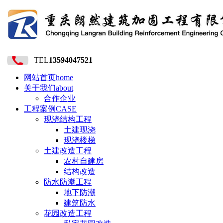
TEL
13594047521
网站首页
home
关于我们
about
合作企业
工程案例
CASE
现浇结构工程
土建现浇
现浇楼梯
土建改造工程
农村自建房
结构改造
防水防潮工程
地下防潮
建筑防水
花园改造工程