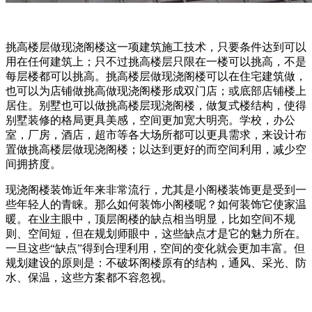
挑高楼层做现浇阁楼这一项建筑施工技术，只要条件达到可以
用在任何建筑上；只不过挑高楼层只限在一楼可以挑高，不是
每层楼都可以挑高。挑高楼层做现浇阁楼可以在住宅建筑做，
也可以为店铺做挑高做现浇阁楼形成双门店；或底部店铺楼上
居住。别墅也可以做挑高楼层现浇阁楼，做复式楼结构，使得
别墅装修的格局更具美感，空间更加宽大明亮。学校，办公
室，厂房，酒店，超市等各大场所都可以更具需求，来设计布
置做挑高楼层做现浇阁楼；以达到更好的而空间利用，减少空
间拥挤度。
现浇阁楼装饰近年来非常流行，尤其是小阁楼装饰更是受到一
些年轻人的青睐。那么如何装饰小阁楼呢？如何装饰它使家温
暖。在业主眼中，顶层阁楼的缺点相当明显，比如空间不规
则、空间短，但在规划师眼中，这些缺点才是它的魅力所在。
一旦这些“缺点”得到合理利用，空间的变化就会更加丰富。但
规划建设的原则是：不破坏阁楼原有的结构，通风、采光、防
水、保温，这些方案都不容忽视。