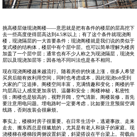
挑高楼层做现浇阁楼——意思就是把有条件的楼层的层高挖下
去一些高度使得层高达到4.5米以上；有了这个条件就现浇阁
楼，现浇隔层的一大首要条件；现浇阁楼就是我们说的类似于
复式楼的结构体，楼层中有个层中层。也可以简单理解为楼房
加盖了一个层中层；通常也有不少人称之为现浇隔层，现浇夹
层以及现浇加层等；因各地不同叫法也是各不相同。
现在现浇阁楼越来越流行。随着房价的快速上涨，很多人希望
买房后能有效利用空间，同时也考虑成本，因此现浇loft受到
大家的广泛追捧。阁楼空间丰富，充满情趣和变化；阁楼的平
均层高让人感觉更加亲切、温馨和安全；阁楼神秘，私密性
强；阁楼也是较高的，视野开阔，空气清新。阁楼装修，首先
要注意用电问题。埋电路时一定要考虑，比如要注意预留空调
线路，否则改装会很麻烦。
事实上，楼梯对房子很重要。在日常生活中，逃避事故、走来
走去、搬东西总是很尴尬的，尤其是有老人和孩子的家庭。现
浇楼梯在楼梯段两侧设置斜梁，斜梁搭设在平台梁上。荷载由