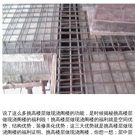
说了这么多挑高楼层做现浇阁楼的功能，是时候揭秘挑高楼层
做现浇阁楼的福利啦！挑高楼层做现浇阁楼的福利就是空间优
势，结构优势，装修美化优势；这三大优势就是挑高楼层做现
浇阁楼的福利证明。挑高楼层做现浇阁楼，你想一想；层中层