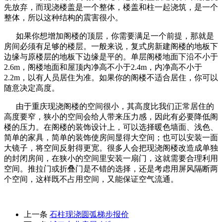
先放弃，而现浇楼盖是一个整体，楼盖和柱一起浇筑，是一个
整体，所以这种结构的震害很小。
如果你想增加阁楼的顶层，你需要满足一个前提，那就是
房间必须有足够的楼层。一般来说，复式房新建阁楼的地板下
边缘与原楼层的地板下边缘是平的。单层阁楼地面下沿不小于
2.6m，阁楼地面和屋顶内净高不小于2.4m，内净高不小于
2.2m，以有人员居住为准。如果你的阁楼不适合居住，你可以
随意决定高度。
由于重庆现浇阁楼的空间很小，其高度比我们正常居住的
高度要窄，狭小的空间会给人带来压力感，因此有必要降低阁
楼的压力。在阁楼的装饰设计上，可以选择暖色墙面、浅色、
简单的家具，简单的装饰使房间显得大空间；也可以安装一面
大镜子，将空间反射得更宽。很多人会把现浇阁楼改造成单独
的封闭房间，在狭小的空间里安装一扇门，这就需要合理利用
空间。推拉门或折叠门是不错的选择，还是考虑用屏风隔断两
个空间，这样既不占用空间，又能保证空气流通。
上一条
石柱现浇圆弧梯步报价