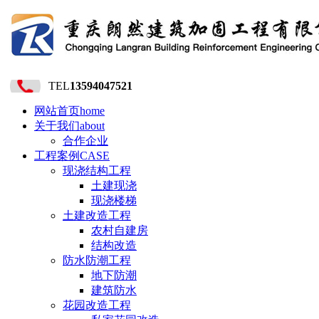
TEL
13594047521
网站首页
home
关于我们
about
合作企业
工程案例
CASE
现浇结构工程
土建现浇
现浇楼梯
土建改造工程
农村自建房
结构改造
防水防潮工程
地下防潮
建筑防水
花园改造工程