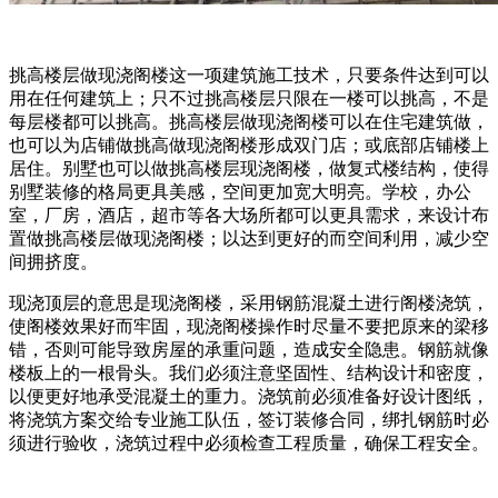
挑高楼层做现浇阁楼这一项建筑施工技术，只要条件达到可以
用在任何建筑上；只不过挑高楼层只限在一楼可以挑高，不是
每层楼都可以挑高。挑高楼层做现浇阁楼可以在住宅建筑做，
也可以为店铺做挑高做现浇阁楼形成双门店；或底部店铺楼上
居住。别墅也可以做挑高楼层现浇阁楼，做复式楼结构，使得
别墅装修的格局更具美感，空间更加宽大明亮。学校，办公
室，厂房，酒店，超市等各大场所都可以更具需求，来设计布
置做挑高楼层做现浇阁楼；以达到更好的而空间利用，减少空
间拥挤度。
现浇顶层的意思是现浇阁楼，采用钢筋混凝土进行阁楼浇筑，
使阁楼效果好而牢固，现浇阁楼操作时尽量不要把原来的梁移
错，否则可能导致房屋的承重问题，造成安全隐患。钢筋就像
楼板上的一根骨头。我们必须注意坚固性、结构设计和密度，
以便更好地承受混凝土的重力。浇筑前必须准备好设计图纸，
将浇筑方案交给专业施工队伍，签订装修合同，绑扎钢筋时必
须进行验收，浇筑过程中必须检查工程质量，确保工程安全。