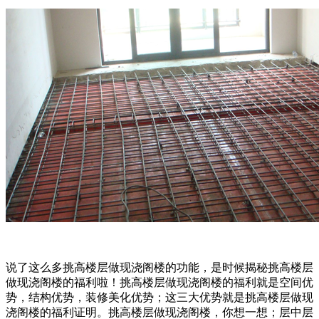
说了这么多挑高楼层做现浇阁楼的功能，是时候揭秘挑高楼层
做现浇阁楼的福利啦！挑高楼层做现浇阁楼的福利就是空间优
势，结构优势，装修美化优势；这三大优势就是挑高楼层做现
浇阁楼的福利证明。挑高楼层做现浇阁楼，你想一想；层中层