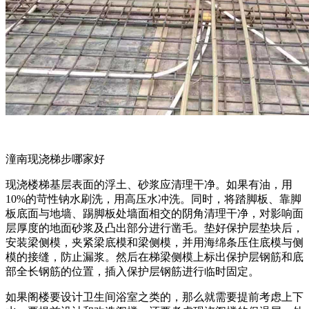
潼南现浇梯步哪家好
现浇楼梯基层表面的浮土、砂浆应清理干净。如果有油，用
10%的苛性钠水刷洗，用高压水冲洗。同时，将踏脚板、靠脚
板底面与地墙、踢脚板处墙面相交的阴角清理干净，对影响面
层厚度的地面砂浆及凸出部分进行凿毛。垫好保护层垫块后，
安装梁侧模，夹紧梁底模和梁侧模，并用海绵条压住底模与侧
模的接缝，防止漏浆。然后在梯梁侧模上标出保护层钢筋和底
部全长钢筋的位置，插入保护层钢筋进行临时固定。
如果阁楼要设计卫生间浴室之类的，那么就需要提前考虑上下