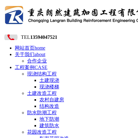
TEL
13594047521
网站首页
home
关于我们
about
合作企业
工程案例
CASE
现浇结构工程
土建现浇
现浇楼梯
土建改造工程
农村自建房
结构改造
防水防潮工程
地下防潮
建筑防水
花园改造工程