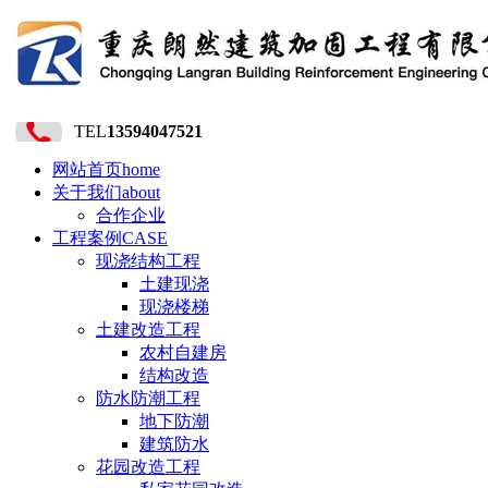
TEL
13594047521
网站首页
home
关于我们
about
合作企业
工程案例
CASE
现浇结构工程
土建现浇
现浇楼梯
土建改造工程
农村自建房
结构改造
防水防潮工程
地下防潮
建筑防水
花园改造工程