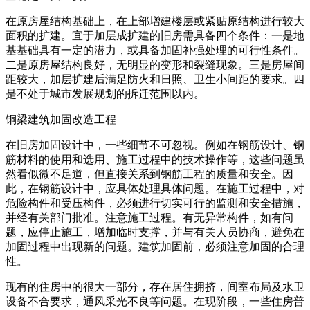
在原房屋结构基础上，在上部增建楼层或紧贴原结构进行较大
面积的扩建。宜于加层成扩建的旧房需具备四个条件：一是地
基基础具有一定的潜力，或具备加固补强处理的可行性条件。
二是原房屋结构良好，无明显的变形和裂缝现象。三是房屋间
距较大，加层扩建后满足防火和日照、卫生小间距的要求。四
是不处于城市发展规划的拆迁范围以内。
铜梁建筑加固改造工程
在旧房加固设计中，一些细节不可忽视。例如在钢筋设计、钢
筋材料的使用和选用、施工过程中的技术操作等，这些问题虽
然看似微不足道，但直接关系到钢筋工程的质量和安全。因
此，在钢筋设计中，应具体处理具体问题。在施工过程中，对
危险构件和受压构件，必须进行切实可行的监测和安全措施，
并经有关部门批准。注意施工过程。有无异常构件，如有问
题，应停止施工，增加临时支撑，并与有关人员协商，避免在
加固过程中出现新的问题。建筑加固前，必须注意加固的合理
性。
现有的住房中的很大一部分，存在居住拥挤，间室布局及水卫
设备不合要求，通风采光不良等问题。在现阶段，一些住房普