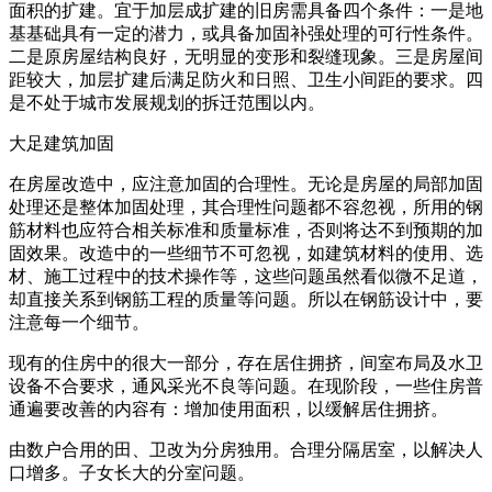
面积的扩建。宜于加层成扩建的旧房需具备四个条件：一是地
基基础具有一定的潜力，或具备加固补强处理的可行性条件。
二是原房屋结构良好，无明显的变形和裂缝现象。三是房屋间
距较大，加层扩建后满足防火和日照、卫生小间距的要求。四
是不处于城市发展规划的拆迁范围以内。
大足建筑加固
在房屋改造中，应注意加固的合理性。无论是房屋的局部加固
处理还是整体加固处理，其合理性问题都不容忽视，所用的钢
筋材料也应符合相关标准和质量标准，否则将达不到预期的加
固效果。改造中的一些细节不可忽视，如建筑材料的使用、选
材、施工过程中的技术操作等，这些问题虽然看似微不足道，
却直接关系到钢筋工程的质量等问题。所以在钢筋设计中，要
注意每一个细节。
现有的住房中的很大一部分，存在居住拥挤，间室布局及水卫
设备不合要求，通风采光不良等问题。在现阶段，一些住房普
通遍要改善的内容有：增加使用面积，以缓解居住拥挤。
由数户合用的田、卫改为分房独用。合理分隔居室，以解决人
口增多。子女长大的分室问题。